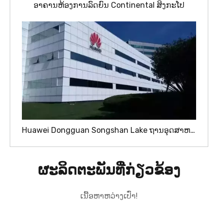
ອາຄານຫ້ອງການລົດຍົນ Continental ສິງກະໂປ
Huawei Dongguan Songshan Lake ຖານ​ອຸດ​ສາ​ຫະ​ກໍາ​
ຜະລິດຕະພັນທີ່ກ່ຽວຂ້ອງ
ເນື້ອຫາຫວ່າງເປົ່າ!