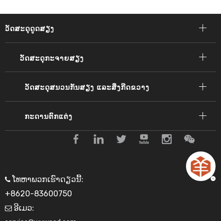
ວັດສະດຸດູດສຽງ
ວັດສະດຸກະຈາຍສຽງ
ວັດສະດຸສນວນກັນສຽງ ແລະສິ່ງກີດຂວາງ
ກະດານຕົກແຕ່ງ
ໂທຫາພວກເຮົາດຽວນີ້:

+8620-83600750
ອີເມວ:
