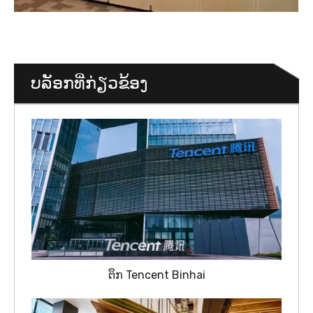
ບລັອກທີ່ກ່ຽວຂ້ອງ
ຕຶກ Tencent Binhai