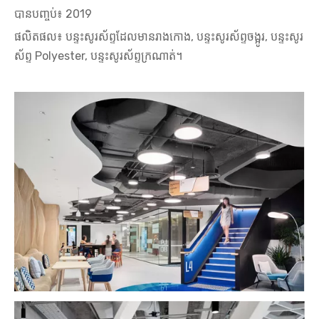
បានបញ្ចប់៖ 2019
ផលិតផល៖ បន្ទះសូរស័ព្ទដែលមានរាងកោង, បន្ទះសូរស័ព្ទចង្អូរ, បន្ទះសូរ
ស័ព្ទ Polyester, បន្ទះសូរស័ព្ទក្រណាត់។