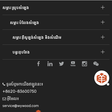
សម្ភារៈស្រូបសំឡេង
សម្ភារៈបំលែងសំឡេង
សម្ភារៈអ៊ីសូឡង់សំឡេង និងសំណើម
បន្ទះតុបតែង
ទូរស័ព្ទមកយើងឥឡូវនេះ៖

+8620-83600750
អ៊ីមែល៖

service@wywood.com