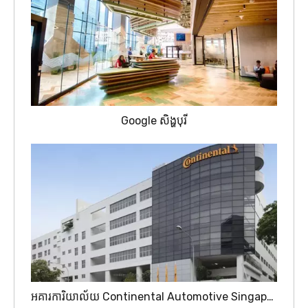
Google សិង្ហបុរី
អគារការិយាល័យ Continental Automotive Singapore