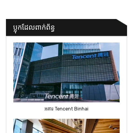
ប្លុកដែលពាក់ព័ន្ធ
អគារ Tencent Binhai