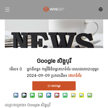
Google សិង្ហបុរី
មើល៖
0
អ្នកនិពន្ធ៖ កម្មវិធីនិពន្ធគេហទំព័រ ពេលវេលាបោះពុម្ព៖
2024-09-09 ប្រភពដើម៖
គេហទំព័រ
សាកសួរ
ឈ្មោះគម្រោង៖ Google សិង្ហបុរី