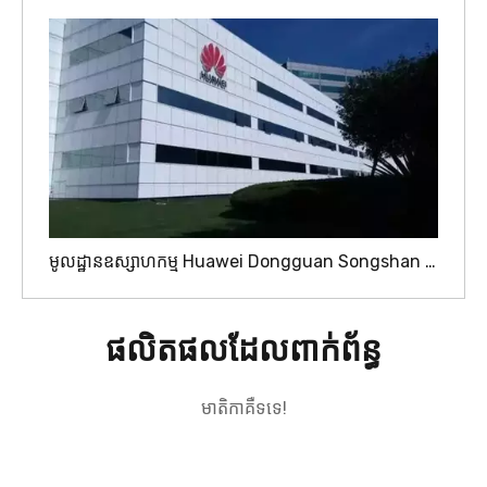
មូលដ្ឋានឧស្សាហកម្ម Huawei Dongguan Songshan Lake
ផលិតផលដែលពាក់ព័ន្ធ
មាតិកាគឺទទេ!