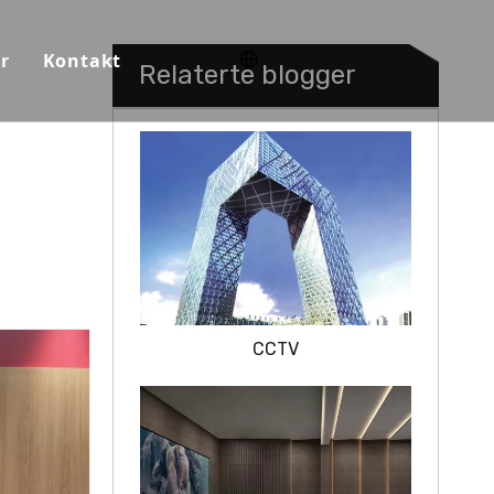
r
Kontakt
Relaterte blogger
ksjonssaler
n
CCTV