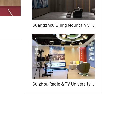
Guangzhou Dijing Mountain Villa Home Decoration AV-rom
Guizhou Radio & TV University TV-stasjon