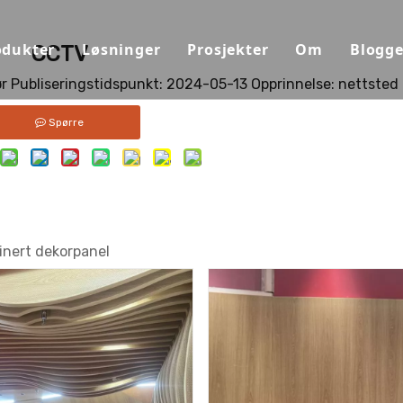
odukter
Løsninger
Prosjekter
Om
Blogge
CCTV
 Publiseringstidspunkt: 2024-05-13 Opprinnelse:
nettsted
Lydabsorberende materialer
Operahus/konsertsaler
Evner
Spørre
Lydspredermateriale
Auditorium/seminar/flerfun
Kvalifikasjo
Lydisolasjon og dempende materialer
Skoler
Materialer
Dekorative paneler
Kontorer
Bærekraft
inert dekorpanel
Idrettshaller
Video
Ballsaler
Last ned
Studioer/podcaster
FAQ
Flyplass/togstasjon/metro