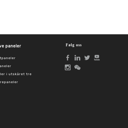
Følg oss
ve paneler
tpaneler
aneler
er i utskåret tre
repaneler