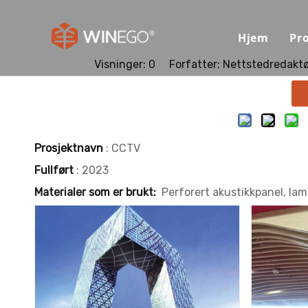
Hjem
Pr
Visninger:
0
Forfatter: Nettstedredaktør
Prosjektnavn
: CCTV
Fullført
: 2023
Materialer som er brukt:
Perforert akustikkpanel, lam