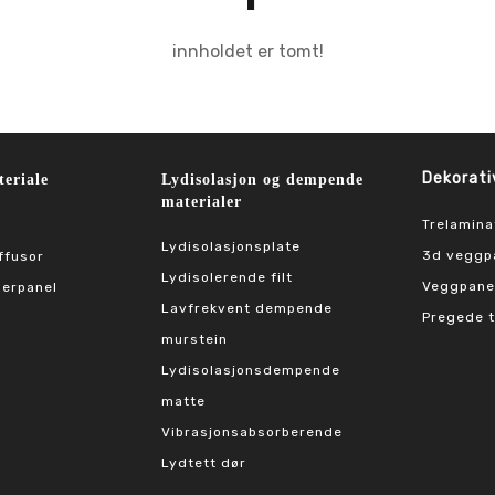
innholdet er tomt!
Dekorati
eriale
Lydisolasjon og dempende
materialer
Trelamina
Lydisolasjonsplate
3d veggp
ffusor
Lydisolerende filt
Veggpanel
serpanel
Lavfrekvent dempende
Pregede t
murstein
Lydisolasjonsdempende
matte
Vibrasjonsabsorberende
Lydtett dør