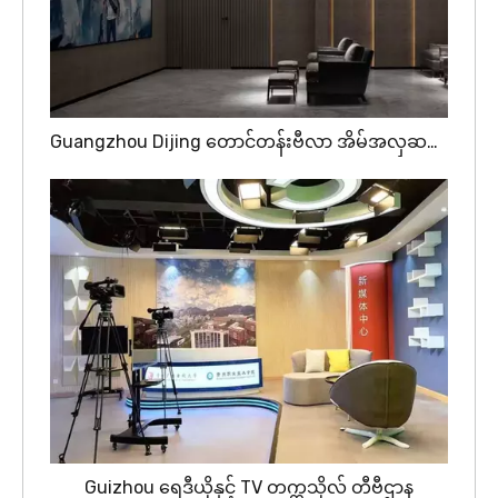
Guangzhou Dijing တောင်တန်းဗီလာ အိမ်အလှဆင် AV အခန်း
Guizhou ရေဒီယိုနှင့် TV တက္ကသိုလ် တီဗီဌာန