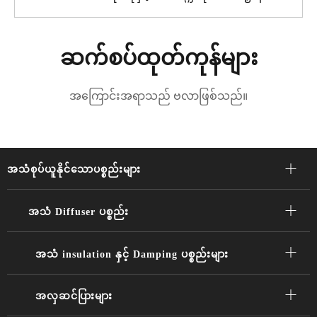
ဆက်စပ်ထုတ်ကုန်များ
အကြောင်းအရာသည် ဗလာဖြစ်သည်။
အသံစုပ်ယူနိုင်သောပစ္စည်းများ
အသံ Diffuser ပစ္စည်း
အသံ insulation နှင့် Damping ပစ္စည်းများ
အလှဆင်ပြားများ