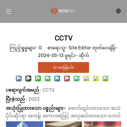
CCTV
ကြည့်ရှုမှုများ-
0
စာရေးသူ- Site Editor ထုတ်ဝေချိန်-
2024-05-13 မူရင်း-
ဆိုက်
မေးမြန်းပါ။
ပရောဂျက်အမည်
: CCTV
ပြီးခဲ့သည်
: 2023
အသုံးပြုထားသော ပစ္စည်းများ-
ဖောက်ထွင်းထားသော အသံ
ပိုင်းဆိုင်ရာ အကန့်၊ အကာအရံဖြင့် အလှဆင်ထားသော ဘောင်